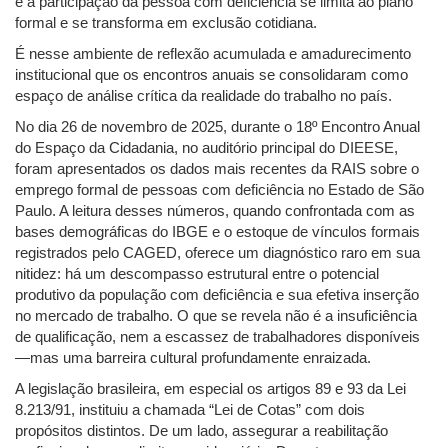
e a participação da pessoa com deficiência se limita ao plano
formal e se transforma em exclusão cotidiana.
É nesse ambiente de reflexão acumulada e amadurecimento
institucional que os encontros anuais se consolidaram como
espaço de análise crítica da realidade do trabalho no país.
No dia 26 de novembro de 2025, durante o 18º Encontro Anual
do Espaço da Cidadania, no auditório principal do DIEESE,
foram apresentados os dados mais recentes da RAIS sobre o
emprego formal de pessoas com deficiência no Estado de São
Paulo. A leitura desses números, quando confrontada com as
bases demográficas do IBGE e o estoque de vínculos formais
registrados pelo CAGED, oferece um diagnóstico raro em sua
nitidez: há um descompasso estrutural entre o potencial
produtivo da população com deficiência e sua efetiva inserção
no mercado de trabalho. O que se revela não é a insuficiência
de qualificação, nem a escassez de trabalhadores disponíveis
—mas uma barreira cultural profundamente enraizada.
A legislação brasileira, em especial os artigos 89 e 93 da Lei
8.213/91, instituiu a chamada “Lei de Cotas” com dois
propósitos distintos. De um lado, assegurar a reabilitação