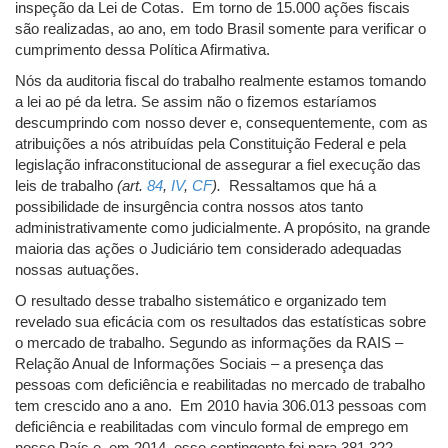
inspeção da Lei de Cotas. Em torno de 15.000 ações fiscais
são realizadas, ao ano, em todo Brasil somente para verificar o
cumprimento dessa Política Afirmativa.
Nós da auditoria fiscal do trabalho realmente estamos tomando
a lei ao pé da letra. Se assim não o fizemos estaríamos
descumprindo com nosso dever e, consequentemente, com as
atribuições a nós atribuídas pela Constituição Federal e pela
legislação infraconstitucional de assegurar a fiel execução das
leis de trabalho
(art.
84
,
IV
,
CF
).
Ressaltamos que há a
possibilidade de insurgência contra nossos atos tanto
administrativamente como judicialmente. A propósito, na grande
maioria das ações o Judiciário tem considerado adequadas
nossas autuações.
O resultado desse trabalho sistemático e organizado tem
revelado sua eficácia com os resultados das estatísticas sobre
o mercado de trabalho. Segundo as informações da RAIS –
Relação Anual de Informações Sociais – a presença das
pessoas com deficiência e reabilitadas no mercado de trabalho
tem crescido ano a ano. Em 2010 havia 306.013 pessoas com
deficiência e reabilitadas com vinculo formal de emprego em
nosso País e, em 2014, esse contingente foi para 381.322.