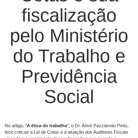
fiscalização
pelo Ministério
do Trabalho e
Previdência
Social
No artigo, “
A ética do trabalho
”, o Dr. Almir Pazzianoto Pinto,
tece criticas a Lei de Cotas e a atuação dos Auditores Fiscais