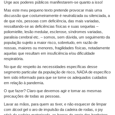
Urge aos poderes públicos manifestarem-se quanto a isso!
Mas este meu pequeno texto pretende provocar mais uma
discussão que costumeiramente é neutralizada ou silenciada, a
de que nós, pessoas com deficiência, das mais variadas,
ressaltando-se as deficiências físicas e suas sequelas –
poliomielite, lesão medular, esclerose, síndromes variadas,
paralisia cerebral etc. – somos, sem dúvida, um seguimento da
população sujeito a maior risco, sobretudo, em razão de
nossas, maiores ou menores, fragilidades físicas, notadamente
aquelas que resultam em insuficiência e/ou dificuldade
respiratória.
No que diz respeito às necessidades específicas desse
segmento particular da população de risco, NADA de específico
tem sido informado para que se tome os adequados cuidados
em relação à pandemia.
O que fazer? Claro que devemos agir e tomar as mesmas
precauções de todas as pessoas.
Lavar as mãos, para quem as tiver, e não esquecer de limpar
com álcool gel o aro de impulsão da cadeira de rodas, o joy
stick da cadeira motorizada, as barras de apoio dos banheiros,