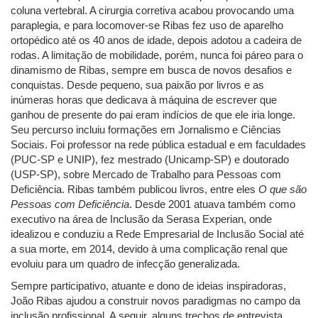
coluna vertebral. A cirurgia corretiva acabou provocando uma
paraplegia, e para locomover-se Ribas fez uso de aparelho
ortopédico até os 40 anos de idade, depois adotou a cadeira de
rodas. A limitação de mobilidade, porém, nunca foi páreo para o
dinamismo de Ribas, sempre em busca de novos desafios e
conquistas. Desde pequeno, sua paixão por livros e as
inúmeras horas que dedicava à máquina de escrever que
ganhou de presente do pai eram indícios de que ele iria longe.
Seu percurso incluiu formações em Jornalismo e Ciências
Sociais. Foi professor na rede pública estadual e em faculdades
(PUC-SP e UNIP), fez mestrado (Unicamp-SP) e doutorado
(USP-SP), sobre Mercado de Trabalho para Pessoas com
Deficiência. Ribas também publicou livros, entre eles
O que são
Pessoas com Deficiência
. Desde 2001 atuava também como
executivo na área de Inclusão da Serasa Experian, onde
idealizou e conduziu a Rede Empresarial de Inclusão Social até
a sua morte, em 2014, devido à uma complicação renal que
evoluiu para um quadro de infecção generalizada.
Sempre participativo, atuante e dono de ideias inspiradoras,
João Ribas ajudou a construir novos paradigmas no campo da
inclusão profissional. A seguir, alguns trechos de entrevista