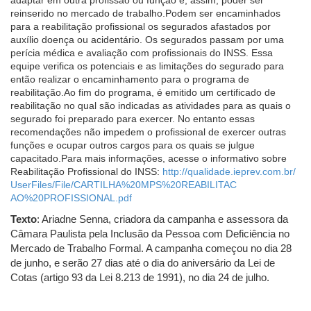
adaptar em outra profissão ou função e, assim, poder ser
reinserido no mercado de trabalho.
Podem ser encaminhados
para a reabilitação profissional os segurados afastados por
auxílio doença ou acidentário. Os segurados passam por uma
perícia médica e avaliação com profissionais do INSS. Essa
equipe verifica os potenciais e as limitações do segurado para
então realizar o encaminhamento para o programa de
reabilitação.Ao fim do programa, é emitido um certificado de
reabilitação no qual são indicadas as atividades para as quais o
segurado foi preparado para exercer. No entanto essas
recomendações não impedem o profissional de exercer outras
funções e ocupar outros cargos para os quais se julgue
capacitado.Para mais informações, acesse o informativo sobre
Reabilitação Profissional do INSS:
http://
qualidade.ieprev.com.br/
UserFiles/File/
CARTILHA%20MPS%20REABILITAC
AO%20PROFISSIONAL.pdf
Texto
: Ariadne Senna, criadora da campanha e assessora da
Câmara Paulista pela Inclusão da Pessoa com Deficiência no
Mercado de Trabalho Formal. A campanha começou no dia 28
de junho, e serão 27 dias até o dia do aniversário da Lei de
Cotas (artigo 93 da Lei 8.213 de 1991), no dia 24 de julho.