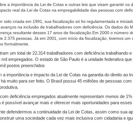
bre a importância da Lei de Cotas e outras leis que visam garantir os
impacto real da Lei de Cotas na empregabilidade das pessoas com defi
er sido criada em 1991, sua fiscalização só foi regulamentada e inici
avanços na inclusão de trabalhadores com deficiência. Os dados do Mi
ença resultante desses 17 anos de fiscalização.
Em 2000 o número d
 de 2.375 pessoas. Já em 2001, com início da fiscalização, tivemos um 
os formalmente.
am um total de 22.314 trabalhadores com deficiência trabalhando e
il empregados. O estado de São Paulo é a unidade federativa que ma
mil postos preenchidos
 importância e impacto da Lei de Cotas na garantia do direito ao 
, há muito para ser feito. O Brasil possui 45 milhões de pessoas com 
produtiva.
is com deficiência empregados atualmente representam menos de 1%
a é possível avançar mais e oferecer mais oportunidades para esses
ante defendermos a continuidade da Lei de Cotas, assim como sua apl
onstruir uma sociedade cada vez mais inclusiva com cidadania e ig