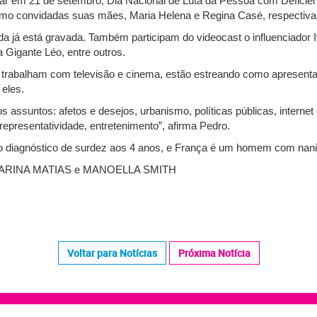
o ar em 21 de setembro, Dia Nacional de Luta da Pessoa com Deficiên
omo convidadas suas mães, Maria Helena e Regina Casé, respectiv
a já está gravada. Também participam do videocast o influenciador I
a Gigante Léo, entre outros.
á trabalham com televisão e cinema, estão estreando como apresenta
 eles.
s assuntos: afetos e desejos, urbanismo, políticas públicas, internet
 representatividade, entretenimento”, afirma Pedro.
o diagnóstico de surdez aos 4 anos, e França é um homem com nan
KARINA MATIAS e MANOELLA SMITH
Voltar para Notícias
Próxima Notícia