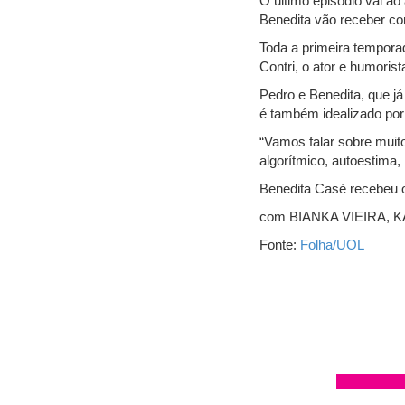
O último episódio vai a
Benedita vão receber c
Toda a primeira temporad
Contri, o ator e humorist
Pedro e Benedita, que j
é também idealizado por
“Vamos falar sobre muito
algorítmico, autoestima,
Benedita Casé recebeu 
com BIANKA VIEIRA, 
Fonte:
Folha/UOL