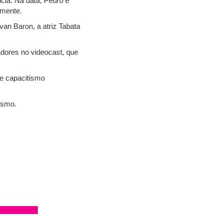
cia. Na data, Pedro e
amente.
van Baron, a atriz Tabata
dores no videocast, que
 e capacitismo
ismo.