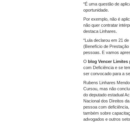
“É uma questão de aplica
oportunidade.
Por exemplo, não é apli
não quer contratar intér
destaca Linhares.
“Lula declarou em 21 de
(Benefício de Prestação
pessoas. E vamos apresen
O
blog Vencer Limites
p
com Deficiência e se tem
ser convocado para a se
Rubens Linhares Mendonç
Cursou, mas não conclui
do deputado estadual Ac
Nacional dos Direitos d
pessoa com deficiência, 
também sobre capacitação
advogados e outros seto