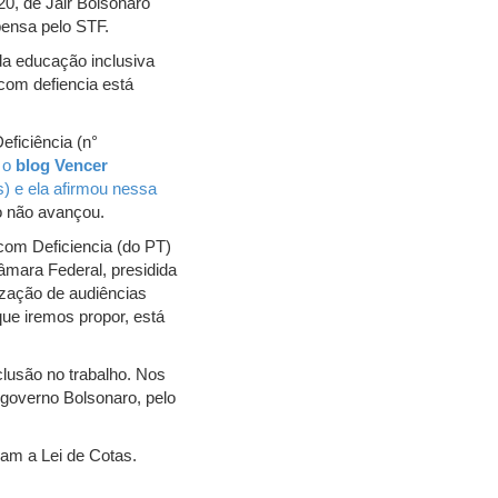
0, de Jair Bolsonaro
pensa pelo STF.
da educação inclusiva
com defiencia está
eficiência (n°
, o
blog Vencer
) e ela afirmou nessa
o não avançou.
 com Deficiencia (do PT)
âmara Federal, presidida
ização de audiências
ue iremos propor, está
lusão no trabalho. Nos
 governo Bolsonaro, pelo
am a Lei de Cotas.