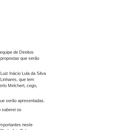
equipe de Direitos
 propostas que serão
uiz Inácio Lula da Silva
 Linhares, que tem
rto Melchert, cego,
que serão apresentadas.
o saberei os
importantes neste