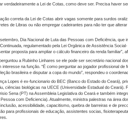
r verdadeiramente a Lei de Cotas, como deve ser. Precisa haver sen
cação correta da Lei de Cotas abrir vagas somente para surdos oral
pretes de Libras ou não empregar cadeirantes para não ter que alterar 
 setembro, Dia Nacional de Luta das Pessoas com Deficiência, que i
 Continuada, regulamentado pela Lei Orgânica de Assistência Social
tar proposta para ampliar o cálculo financeiro da renda familiar”, a
erguntou a Rubinho Linhares se ele pode ser secretário nacional do
 interesse na função. “É como perguntar ao jogador profissional de fu
leção brasileira e disputar a copa do mundo”, respondeu o coordenad
a Lopes é ex-funcionario do BEC (Banco do Estado do Ceará), priv
u, ciências biológicas na UECE (Universidade Estadual do Ceará). 
risio Sena (PT) na Assembleia Legislativa do Ceará e também integ
a Pessoa com Deficiencia). Atualmente, ministra palestras na área d
inclusão, acessibilidade, capacitismo, quebra de barreiras e de prec
 para profissionais de educação, assistentes socias, fisioterapeuta
res.