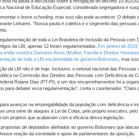
 está na pauta a discussão sobre a revogação do decreto 10.502/202
lítica Nacional de Educação Especial, considerada segregadora e sus
ementar o
home schooling
, mas isso não pode acontecer. O debate 
garante Linhares. “Nossa pauta é coletiva e o segmento das pessoas 
nta.
egulamentação de toda a Lei Brasileira de Inclusão da Pessoa com D
rtigos da LBI, apenas 12 foram regulamentados.
Em janeiro de 2019
 então ministra Damares Alves (Mulher, Família e Direitos Humanos
entação de toda a LBI era prioridade do governo Bolsonaro
, mas iss
ão da LBI não é de hoje. Inclusive, o setorial nacional das Pessoas
 pública na Comissão dos Direitos das Pessoas com Deficiência da C
federal Rejane Dias (PT-PI), e um dos encaminhamentos foi a organ
os para debater essa regulamentação”, conta o coordenador. “Claro q
ara avanços na empregabilidade da população com deficiência e inc
ve uma série de ataques à Lei de Cotas, pelo próprio executivo, pelo
 com projetos que acabavam com a eficácia dessa legislação.
 propostas de deputados alinhados ao governo Bolsonaro que atacav
ouve reação da sociedade e apoio de parlamentares da oposição.