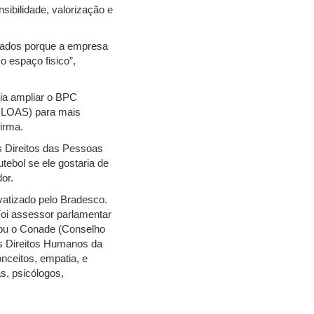
sibilidade, valorização e
izados porque a empresa
o espaço fisico”,
ria ampliar o BPC
- LOAS) para mais
firma.
s Direitos das Pessoas
tebol se ele gostaria de
or.
atizado pelo Bradesco.
Foi assessor parlamentar
rou o Conade (Conselho
os Direitos Humanos da
onceitos, empatia, e
s, psicólogos,