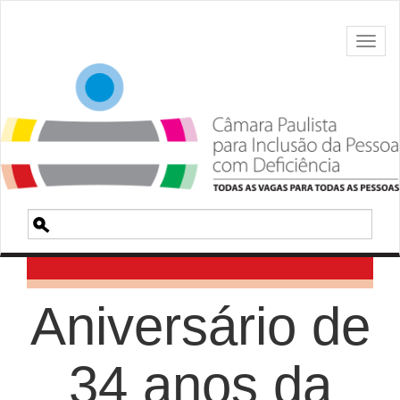
Toggl
naviga
Pesquisa
Aniversário de
34 anos da