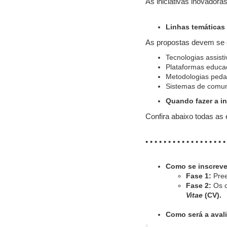
As iniciativas inovador
Linhas temáticas
As propostas devem se 
Tecnologias assist
Plataformas educac
Metodologias pedag
Sistemas de comun
Quando fazer a i
Confira abaixo todas as
• • • • • • • • • • • • • • • • • 
Como se inscreve
Fase 1:
Pre
Fase 2:
Os c
Vitae
(CV).
Como será a aval