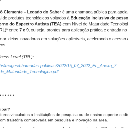
o?
Jô Clemente – Legado do Saber
é uma chamada pública para apoiar
l de produtos tecnológicos voltados à
Educação Inclusiva de pesso
torno do Espectro Autista (TEA)
com Nível de Maturidade Tecnológ
TRL)
¹
entre
7 e 9,
ou seja,
prontos para aplicação prática e entrada n
rmar ideias inovadoras em soluções aplicáveis, acelerando o acesso 
vos.
iness Level (TRL):
ov.br/images/chamadas-publicas/2022/15_07_2022_EL_Anexo_7-
de_Maturidade_Tecnologica.pdf
• • • • • • •
ipar?
ores vinculados a Instituições de pesquisa ou de ensino superior sedia
m trajetória comprovada em pesquisa e inovação na área.