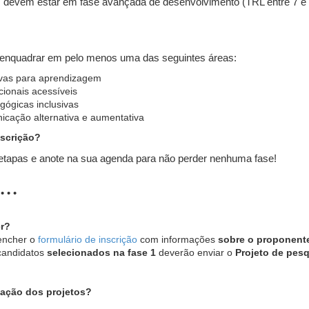
as devem estar em fase avançada de desenvolvimento (TRL entre 7 e 
enquadrar em pelo menos uma das seguintes áreas:
ivas para aprendizagem
ionais acessíveis
ógicas inclusivas
icação alternativa e aumentativa
nscrição?
 etapas e anote na sua agenda para não perder nenhuma fase!
• • • •
r?
encher o
formulário de inscrição
com informações
sobre o proponente
andidatos
selecionados na fase 1
deverão enviar o
Projeto de pes
iação dos projetos?