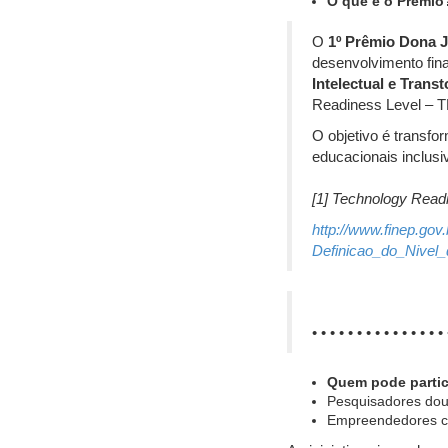
O que é o Prêmi
O
1º Prêmio Dona 
desenvolvimento fina
Intelectual e Trans
Readiness Level – 
O objetivo é transfo
educacionais inclusi
[1] Technology Read
http://www.finep.g
Definicao_do_Nivel_
• • • • • • • • • • • • • • 
Quem pode partic
Pesquisadores dout
Empreendedores co