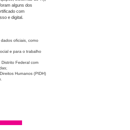
 foram alguns dos
rtificado com
so e digital.
 dados oficiais, como
cial e para o trabalho
Distrito Federal com
das;
 Direitos Humanos (PIDH)
s.