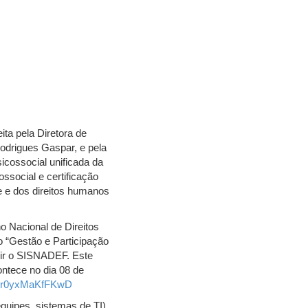
ta pela Diretora de
odrigues Gaspar, e pela
icossocial unificada da
ssocial e certificação
de e dos direitos humanos
Nacional de Direitos
o “Gestão e Participação
tuir o SISNADEF. Este
ontece no dia 08 de
0or0yxMaKfFKwD
quipes, sistemas de TI),