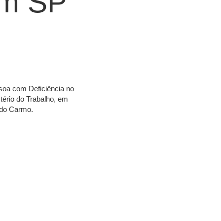
em SP
ssoa com Deficiência no
tério do Trabalho, em
s do Carmo.