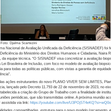
Foto: Djalma Scartezini
a Nacional de Avaliação Unificada da Deficiência (SISNADEF) foi fei
Deficiência do Ministério dos Direitos Humanos e Cidadania, Naira R
, da equipe técnica. “O SISNADEF visa concretizar a avaliação biops
 Lei Brasileira de Inclusão, com foco no modelo de avaliação biopsico
ia para todas as políticas públicas, com vistas a garantia de equida
ência”.
as ações estruturantes do novo PLANO VIVER SEM LIMITES, Plano 
ia, lançado pelo Decreto 11.793 de 22 de novembro de 2023, no eix
estabelecida a criação do Grupo de Trabalho com a finalidade de insti
uniões periódicas, que são transmitidas online. A próxima reunião ac
assistida via link:
https://youtube.com/live/U3POjST4eKQ?si=wQ
ilidades compartilhadas, estrutura para o novo modelo (orçamento, e