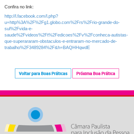
Confira no link:
http://l.facebook.com/l.php?
u=http%3A%2F%2Fg1.globo.com%2Frs%2Frio-grande-do-
sul%2Fvida-e-
saude%2Fvideos%2Ft%2Fedicoes%2Fv%2Fconheca-autistas-
que-superararam-obstaculos-e-entraram-no-mercado-de-
trabalho%2F3489284%2F&h=BAQHHqwdE
Voltar para Boas Práticas
Próxima Boa Prática