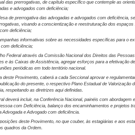
al das prerrogativas, de capítulo específico que contemple as orien
adas e advogados com deficiência;
esa de prerrogativa das advogadas e advogados com deficiência, se
ogativas, visando a conscientização e reestruturação dos espaços fí
om deficiência;
campanhas informativas sobre as necessidades específicas para o ex
com deficiência;
lho Federal através da Comissão Nacional dos Direitos das Pessoas
s e às Caixas de Assistência, agregar esforços para a efetivação de
niões periódicas em todo território nacional.
ncia deste Provimento, caberá a cada Seccional aprovar e regulamentar
 publicação do presente, o respectivo Plano Estadual de Valorização
, respeitando as diretrizes aqui definidas.
al deverá incluir, na Conferência Nacional, painéis com abordagem e
a Pessoa com Deficiência, balanço dos encaminhamentos e projetos tr
 da Advogada e Advogado com deficiência.
sposições deste Provimento, no que couber, às estagiárias e aos estag
nos quadros da Ordem.