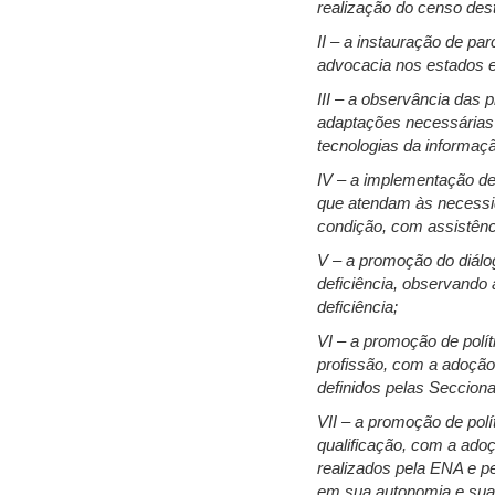
realização do censo dest
II – a instauração de p
advocacia nos estados 
III – a observância das
adaptações necessárias 
tecnologias da informaç
IV – a implementação de
que atendam às necessi
condição, com assistênci
V – a promoção do diálo
deficiência, observando 
deficiência;
VI – a promoção de polí
profissão, com a adoçã
definidos pelas Seccion
VII – a promoção de pol
qualificação, com a ado
realizados pela ENA e p
em sua autonomia e suas