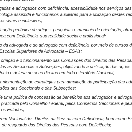
ogadas e advogados com deficiência, acessibilidade nos serviços das
ologia assistida e funcionários auxiliares para a utilização destes re
essíveis e inclusivos;
icação periódica de artigos, pesquisas e manuais de orientação, atr
 com Deficiência, sua realidade social e profissional;
ão da advogada e do advogado com deficiência, por meio de cursos 
Escolas Superiores de Advocacia – ESA’s;
 criação e o funcionamento das Comissões dos Direitos das Pessoas
odas as Seccionais e Subseções, objetivando a unificação das açõe
cia e defesa de seus direitos em todo o território Nacional;
e implementação de estratégias para ampliação da participação das 
isões das Seccionais e das Subseções;
de uma política de concessão de benefícios aos advogados e advoga
 praticada pelo Conselho Federal, pelos Conselhos Seccionais e pel
 os Estados;
órum Nacional dos Direitos da Pessoa com Deficiência, bem como E
es de resguardo dos Direitos das Pessoas com Deficiência;