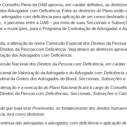
 Conselho Pleno da OAB aprovou, em caráter definitivo, as diretrize
dos Advogados com Deficiência. Entre as diretrizes do Plano estão a
 advogados com deficiência para aplicação de um censo destinado a c
, e parcerias entre a OAB – por meio de suas Seccionais e Subseç
os e municípios, para o Programa de Contratação de Advogadas e 
da, a alteração do nome Comissão Especial dos Direitos da Pessoa
ireitos da Pessoa com Deficiência. Veja abaixo as diretrizes aprova
ização dos Advogados com Deficiência:
missão Nacional dos Direitos da Pessoa com Deficiência, em caráter 
 Nacional de Valorização da Advogada e do Advogado com Deficiência 
ederal da Ordem dos Advogados do Brasil, Seccionais, Subseções e 
rdenação e a execução do Plano Nacional ficará a cargo do Conselho
ireitos da Pessoa com Deficiências, Seccionais, Subseções e Caix
 de que trata este Provimento, no fortalecimento dos direitos huma
a, terá como diretrizes:
 contínua das advogadas e advogados com deficiência e aplicação 