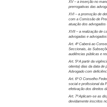
XV – a inserção no manu
prerrogativas das advog
XVI – a promoção de def
com a Comissão de Prerr
atuação dos advogados c
XVII – a realização de 
advogadas e advogados 
Art. 4º Caberá ao Conse
Seccionais, às Subseçõe
audiências públicas e reu
Art. 5º A partir da vigê
oitenta) dias da data de
Advogado com deficiência
Art. 6º O Conselho Feder
social e profissional d
efetivação dos direitos
Art. 7º Aplicam-se as di
devidamente inscritos 