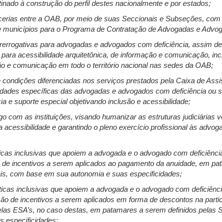
inado à construção do perfil destes nacionalmente e por estados;
arcerias entre a OAB, por meio de suas Seccionais e Subseções, com 
e municípios para o Programa de Contratação de Advogadas e Advog
 prerrogativas para advogadas e advogados com deficiência, assim d
para acessibilidade arquitetônica, de informação e comunicação, inc
ão e comunicação em todo o território nacional nas sedes da OAB;
 condições diferenciadas nos serviços prestados pela Caixa de Ass
dades específicas das advogadas e advogados com deficiência ou 
a e suporte especial objetivando inclusão e acessibilidade;
go com as instituições, visando humanizar as estruturas judiciárias
a acessibilidade e garantindo o pleno exercício profissional às adv
ticas inclusivas que apoiem a advogada e o advogado com deficiência
o de incentivos a serem aplicados ao pagamento da anuidade, em p
ais, com base em sua autonomia e suas especificidades;
íticas inclusivas que apoiem a advogada e o advogado com deficiênc
ção de incentivos a serem aplicados em forma de descontos na parti
elas ESA’s, no caso destas, em patamares a serem definidos pelas 
 especificidades;