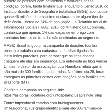
número de pessoas com deficiência e familiares nessa
condição, porém, basta lembrar que, enquanto o Censo 2010 do
Instituto Brasileiro de Geografia e Estatística (IBGE) aponta que
quase 46 milhões de brasileiros declararam ter algum tipo de
deficiência – cerca de 24% da população -, o Relatório Anual de
Informações Sociais (RAIS) 2018, do Ministério da Economia,
contabiliza que apenas 1% das vagas de emprego com
contratos formais de trabalho são destinadas ao segmento.
A ASID Brasil lançou uma campanha de doações (confira
abaixo) e trabalha para cadastrar as famílias ligadas às
instituições parceiras, para garantir que os itens doados
cheguem até elas em segurança. Em entrevista ao blog Vencer
Limites, o diretor da associação, Luiz Hamilton, relata que já
são mais de 300 famílias cadastradas. No último dia 28, foram
entregues as primeiras cestas com doações para famílias em
Brasnorte (MT).
Confira a campanha no seguinte link:
https://asidbrasil.colabore.org/juntospelainclusao/single_step
Fonte: https://brasil.estadao.com.br/blogs/vencer-
limites/coronavirus-grupo-identifica-mais-de-300-familias-de-