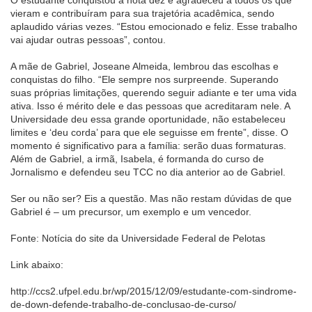
O estudante conquistou a nota dez e agradeceu a todos os que
vieram e contribuíram para sua trajetória acadêmica, sendo
aplaudido várias vezes. “Estou emocionado e feliz. Esse trabalho
vai ajudar outras pessoas”, contou.
A mãe de Gabriel, Joseane Almeida, lembrou das escolhas e
conquistas do filho. “Ele sempre nos surpreende. Superando
suas próprias limitações, querendo seguir adiante e ter uma vida
ativa. Isso é mérito dele e das pessoas que acreditaram nele. A
Universidade deu essa grande oportunidade, não estabeleceu
limites e ‘deu corda’ para que ele seguisse em frente”, disse. O
momento é significativo para a família: serão duas formaturas.
Além de Gabriel, a irmã, Isabela, é formanda do curso de
Jornalismo e defendeu seu TCC no dia anterior ao de Gabriel.
Ser ou não ser? Eis a questão. Mas não restam dúvidas de que
Gabriel é – um precursor, um exemplo e um vencedor.
Fonte: Notícia do site da Universidade Federal de Pelotas
Link abaixo:
http://ccs2.ufpel.edu.br/wp/2015/12/09/estudante-com-sindrome-
de-down-defende-trabalho-de-conclusao-de-curso/