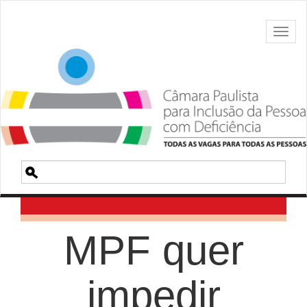
Toggl
naviga
Pesquisa
MPF quer
impedir