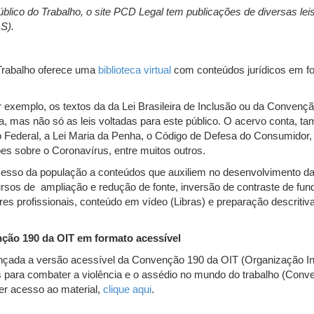
 Público do Trabalho, o site PCD Legal tem publicações de diversas lei
S).
 Trabalho oferece uma
biblioteca virtual
com conteúdos jurídicos em fo
 exemplo, os textos da da Lei Brasileira de Inclusão ou da Convençã
, mas não só as leis voltadas para este público. O acervo conta, t
 Federal, a Lei Maria da Penha, o Código de Defesa do Consumidor, 
es sobre o Coronavírus, entre muitos outros.
acesso da população a conteúdos que auxiliem no desenvolvimento da
rsos de ampliação e redução de fonte, inversão de contraste de fun
res profissionais, conteúdo em vídeo (Libras) e preparação descritiv
ão 190 da OIT em formato acessível
ançada a versão acessível da Convenção 190 da OIT (Organização Int
para combater a violência e o assédio no mundo do trabalho (Conve
er acesso ao material,
clique aqui
.